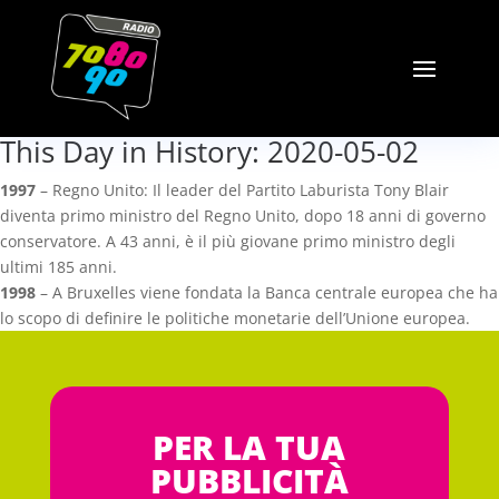
This Day in History: 2020-05-02
1997
– Regno Unito: Il leader del Partito Laburista Tony Blair
diventa primo ministro del Regno Unito, dopo 18 anni di governo
conservatore. A 43 anni, è il più giovane primo ministro degli
ultimi 185 anni.
1998
– A Bruxelles viene fondata la Banca centrale europea che ha
lo scopo di definire le politiche monetarie dell’Unione europea.
PER LA TUA
PUBBLICITÀ