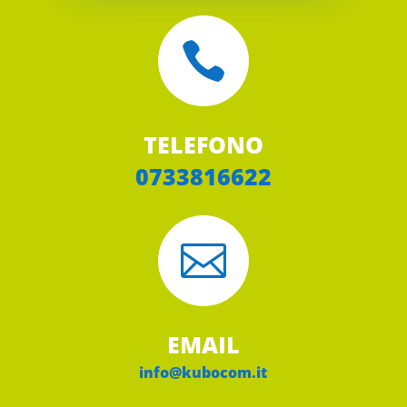

TELEFONO
0733816622

EMAIL
info@kubocom.it