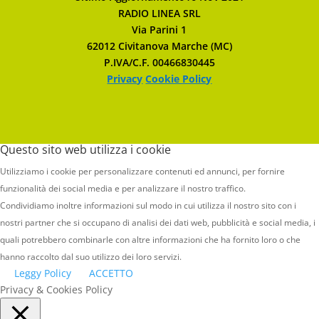
RADIO LINEA SRL
Via Parini 1
62012 Civitanova Marche (MC)
P.IVA/C.F. 00466830445
Privacy
Cookie Policy
Questo sito web utilizza i cookie
Utilizziamo i cookie per personalizzare contenuti ed annunci, per fornire
funzionalità dei social media e per analizzare il nostro traffico.
Condividiamo inoltre informazioni sul modo in cui utilizza il nostro sito con i
nostri partner che si occupano di analisi dei dati web, pubblicità e social media, i
quali potrebbero combinarle con altre informazioni che ha fornito loro o che
hanno raccolto dal suo utilizzo dei loro servizi.
Leggy Policy
ACCETTO
Privacy & Cookies Policy