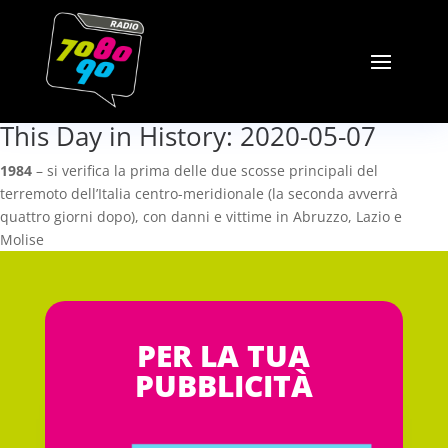
This Day in History: 2020-05-07
1984
– si verifica la prima delle due scosse principali del
terremoto dell’Italia centro-meridionale (la seconda avverrà
quattro giorni dopo), con danni e vittime in Abruzzo, Lazio e
Molise
PER LA TUA
PUBBLICITÀ