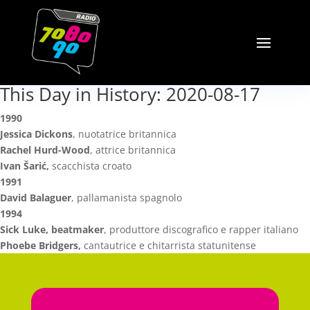
This Day in History: 2020-08-17
1990
Jessica Dickons
, nuotatrice britannica
Rachel Hurd-Wood
, attrice britannica
Ivan Šarić,
scacchista croato
1991
David Balaguer
, pallamanista spagnolo
1994
Sick Luke, beatmaker
, produttore discografico e rapper italiano
Phoebe Bridgers,
cantautrice e chitarrista statunitense