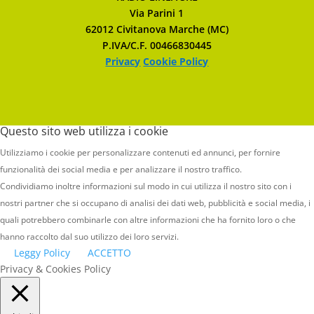
Via Parini 1
62012 Civitanova Marche (MC)
P.IVA/C.F. 00466830445
Privacy
Cookie Policy
Questo sito web utilizza i cookie
Utilizziamo i cookie per personalizzare contenuti ed annunci, per fornire
funzionalità dei social media e per analizzare il nostro traffico.
Condividiamo inoltre informazioni sul modo in cui utilizza il nostro sito con i
nostri partner che si occupano di analisi dei dati web, pubblicità e social media, i
quali potrebbero combinarle con altre informazioni che ha fornito loro o che
hanno raccolto dal suo utilizzo dei loro servizi.
Leggy Policy
ACCETTO
Privacy & Cookies Policy