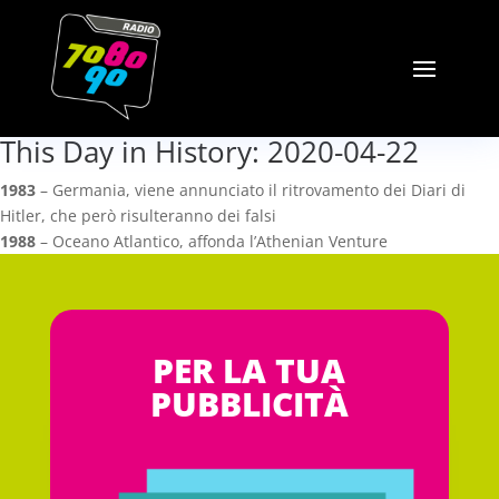
This Day in History: 2020-04-22
1983
– Germania, viene annunciato il ritrovamento dei Diari di
Hitler, che però risulteranno dei falsi
1988
– Oceano Atlantico, affonda l’Athenian Venture
PER LA TUA
PUBBLICITÀ