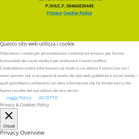
P.IVA/C.F. 00466830445
Privacy
Cookie Policy
Questo sito web utilizza i cookie
Utilizziamo i cookie per personalizzare contenuti ed annunci, per fornire
funzionalità dei social media e per analizzare il nostro traffico.
Condividiamo inoltre informazioni sul modo in cui utilizza il nostro sito con i
nostri partner che si occupano di analisi dei dati web, pubblicità e social media, i
quali potrebbero combinarle con altre informazioni che ha fornito loro o che
hanno raccolto dal suo utilizzo dei loro servizi.
Leggy Policy
ACCETTO
Privacy & Cookies Policy
Chiudi
Privacy Overview