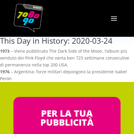
This Day in History: 2020-03-24
1973
– Viene pubblicato The Dark Side of the Moon, l’album più
venduto dei Pink Floyd che vanta ben 723 settimane consecutive
di permanenza nella top 200 USA.
1976
– Argentina: forze militari depongono la presidente Isabel
Perón
PER LA TUA
PUBBLICITÀ