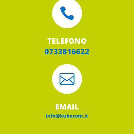

TELEFONO
0733816622

EMAIL
info@kubocom.it