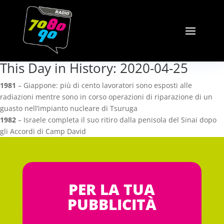
This Day in History: 2020-04-25
1981
– Giappone: più di cento lavoratori sono esposti alle
radiazioni mentre sono in corso operazioni di riparazione di un
guasto nell’impianto nucleare di Tsuruga
1982
– Israele completa il suo ritiro dalla penisola del Sinai dopo
gli Accordi di Camp David
PER LA TUA
PUBBLICITÀ