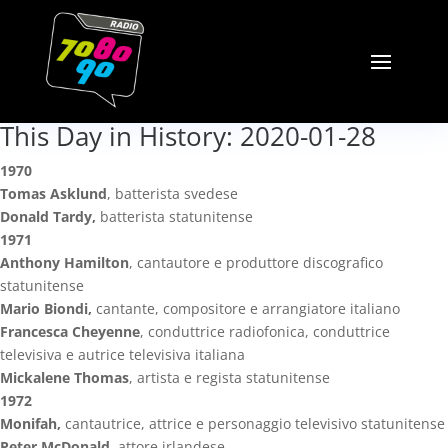
This Day in History: 2020-01-28
1970
Tomas Asklund
, batterista svedese
Donald Tardy,
batterista statunitense
1971
Anthony Hamilton
, cantautore e produttore discografico
statunitense
Mario Biondi,
cantante, compositore e arrangiatore italiano
Francesca Cheyenne
, conduttrice radiofonica, conduttrice
televisiva e autrice televisiva italiana
Mickalene Thomas
, artista e regista statunitense
1972
Monifah,
cantautrice, attrice e personaggio televisivo statunitense
Peter McDonald
, attore irlandese