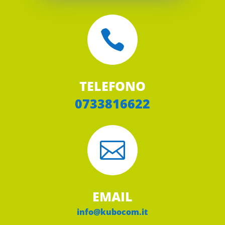

TELEFONO
0733816622

EMAIL
info@kubocom.it